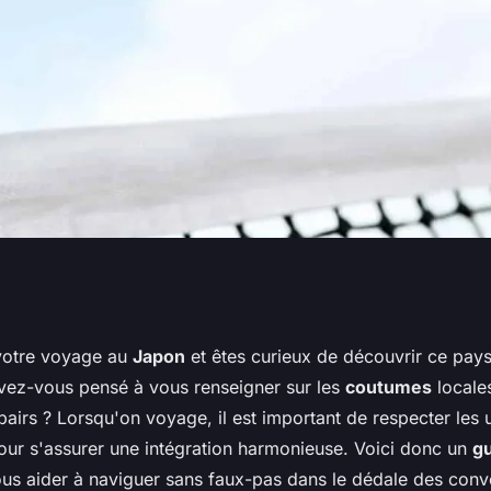
les coutumes
votre voyage au
Japon
et êtes curieux de découvrir ce pays
avez-vous pensé à vous renseigner sur les
coutumes
locale
yage au Japon ?
airs ? Lorsqu'on voyage, il est important de respecter les
pour s'assurer une intégration harmonieuse. Voici donc un
g
ous aider à naviguer sans faux-pas dans le dédale des conv