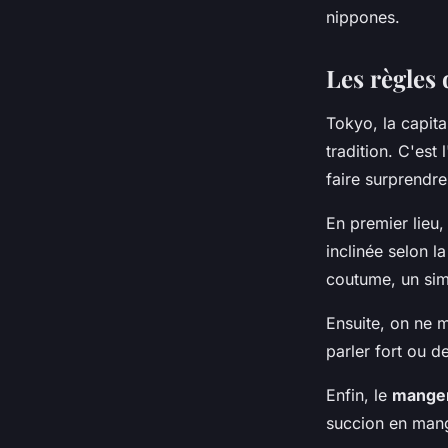
nippones.
Les règles 
Tokyo, la capit
tradition. C'est 
faire surprendr
En premier lieu,
inclinée selon l
coutume, un sim
Ensuite, on ne m
parler fort ou d
Enfin, le
mange
succion en mang