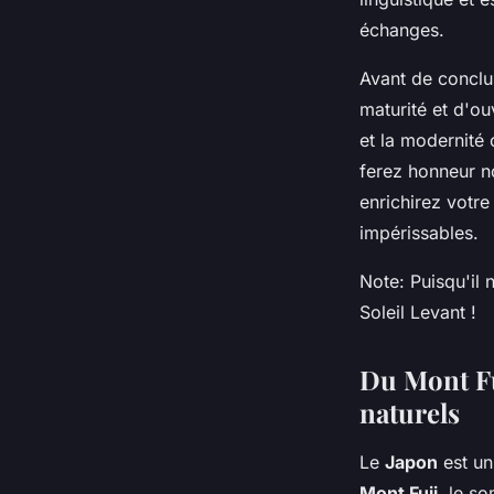
échanges.
Avant de conclu
maturité et d'ou
et la modernité
ferez honneur n
enrichirez votr
impérissables.
Note:
Puisqu'il 
Soleil Levant !
Du Mont Fu
naturels
Le
Japon
est un
Mont Fuji
, le s