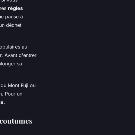
ines
règles
ne pause à
cun déchet
opulaires au
r. Avant d'entrer
 plonger sa
 du Mont Fuji ou
n. Pour un
ge
.
s coutumes