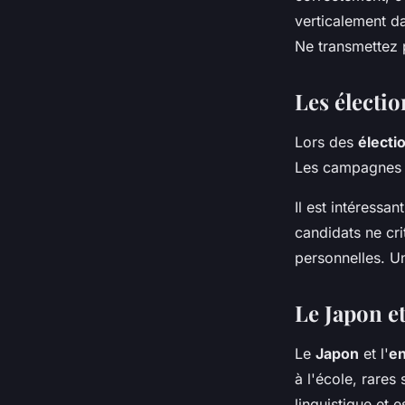
verticalement da
Ne transmettez p
Les élection
Lors des
électi
Les campagnes é
Il est intéressa
candidats ne cri
personnelles. U
Le Japon et
Le
Japon
et l'
en
à l'école, rares
linguistique et 