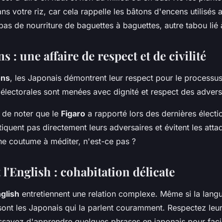
ns votre riz, car cela rappelle les bâtons d'encens utilisés a
as de nourriture de baguettes à baguettes, autre tabou lié 
s : une affaire de respect et de civilité
ons
, les Japonais démontrent leur respect pour le processu
lectorales sont menées avec dignité et respect des advers
nt de noter que le
Figaro
a rapporté lors des dernières électi
tiquent pas directement leurs adversaires et évitent les atta
ne coutume à méditer, n'est-ce pas ?
 l'English : cohabitation délicate
glish
entretiennent une relation complexe. Même si la lang
 sont les Japonais qui la parlent couramment. Respectez leur
essayez d'apprendre quelques phrases en japonais pour facil