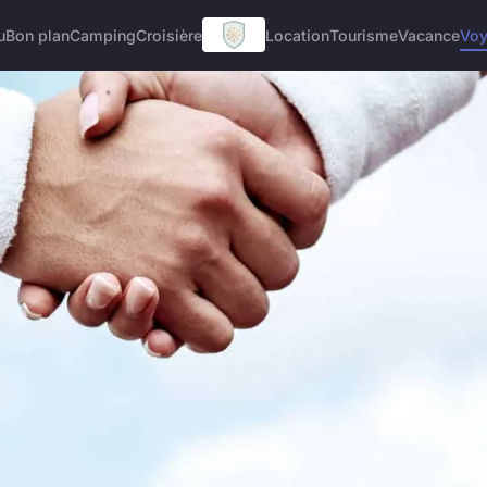
u
Bon plan
Camping
Croisière
Location
Tourisme
Vacance
Vo