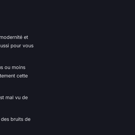
 modernité et
aussi pour vous
us ou moins
itement cette
est mal vu de
 des bruits de