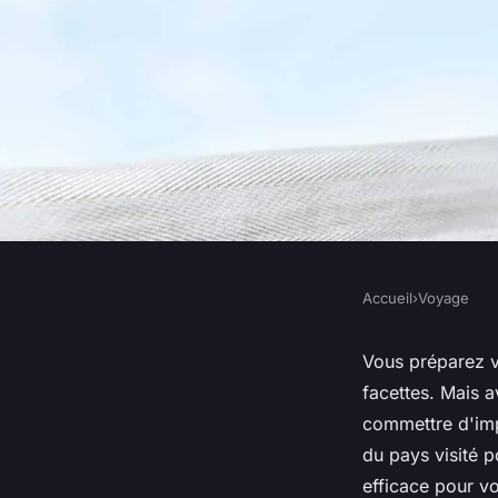
Accueil
›
Voyage
VOYAGE
Comment respecter 
Vous préparez 
facettes. Mais 
locales lors d'un vo
commettre d'imp
du pays visité 
efficace pour v
Adrien
•
22 mai 2024
•
5 min de lecture