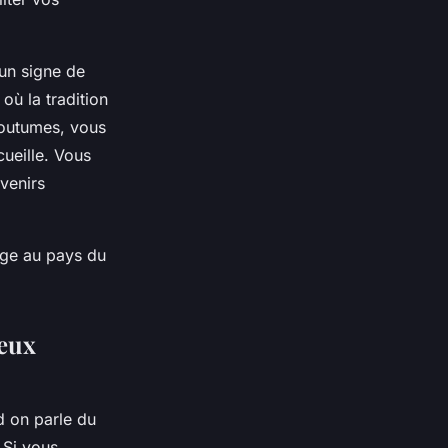
 un signe de
où la tradition
coutumes, vous
ueille. Vous
venirs
age au pays du
ieux
d on parle du
 Si vous