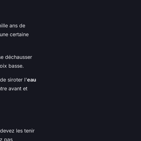
ille ans de
une certaine
se déchausser
voix basse.
e siroter l'
eau
tre avant et
devez les tenir
ez pas