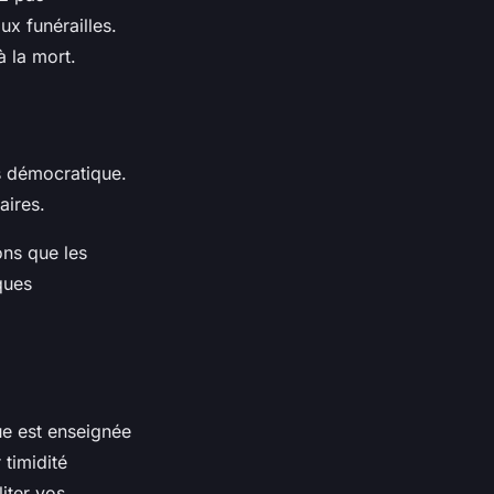
ux funérailles.
à la mort.
s démocratique.
aires.
ons que les
ques
ue est enseignée
 timidité
iter vos