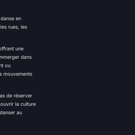
e danse en
es rues, les
offrant une
'immerger dans
nt ou
vos mouvements
as de réserver
uvrir la culture
 danser au