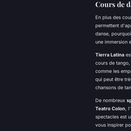
Cours de d
En plus des cour
permettent d'app
danse, pourquoi
une immersion e
Tierra Latina
est
cours de tango, 
comme les empa
qui peut être t
chansons de ta
De nombreux
s
Teatro Colon
, 
spectacles est u
vous inspirer p