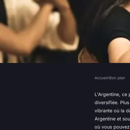
Accueil
›
Bon plan
BON PLAN
Où trouver des ateli
L'Argentine, ce 
diversifiée. Plu
traditionnelle en A
vibrante où la d
Argentine et so
où vous pouvez 
Adrien
•
22 mai 2024
•
6 min de lecture