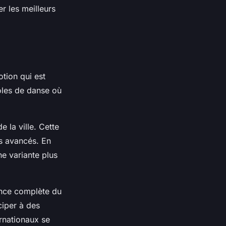
r les meilleurs
tion qui est
coles de danse où
 la ville. Cette
s avancés. En
ne variante plus
ence complète du
ciper à des
ernationaux se