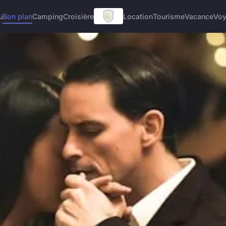
u
Bon plan
Camping
Croisière
Location
Tourisme
Vacance
Vo