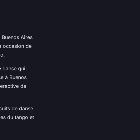
e, Buenos Aires
te occasion de
go.
e danse qui
nse à Buenos
teractive de
cuits de danse
ues du tango et