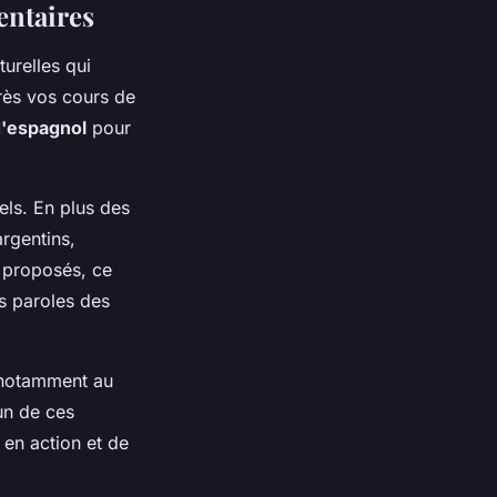
entaires
turelles qui
près vos cours de
d'espagnol
pour
els. En plus des
argentins,
 proposés, ce
s paroles des
 notamment au
'un de ces
 en action et de