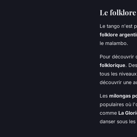
Le folklor
Le tango n'est p
folklore argent
le malambo.
Pour découvrir 
folklorique
. De
tous les niveau
découvrir une au
Les
milongas p
populaires où l'
comme
La Glor
danser sous les 