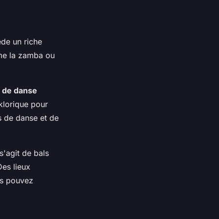
ède un riche
me la zamba ou
s de danse
klorique pour
s de danse et de
s'agit de bals
Des lieux
us pouvez