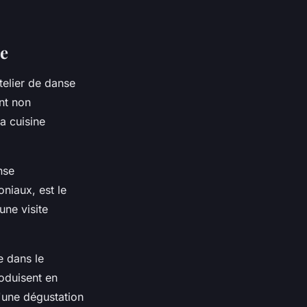
ne
telier de danse
nt non
a cuisine
nse
oniaux, est le
une visite
e dans le
oduisent en
'une dégustation