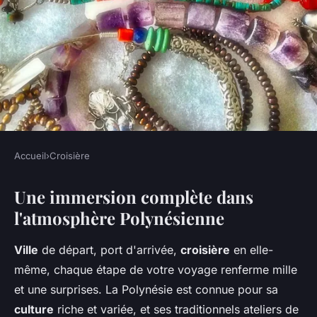
Accueil
›
Croisière
CROISIÈRE
Une immersion complète dans
Peut-on trouver des croisières
l'atmosphère Polynésienne
proposant des ateliers de
fabrication de bijoux en
Ville
de départ, port d'arrivée,
croisière
en elle-
coquillages en Polynésie?
même, chaque étape de votre voyage renferme mille
et une surprises. La Polynésie est connue pour sa
Adrien
•
22 mai 2024
•
5 min de lecture
culture
riche et variée, et ses traditionnels ateliers de